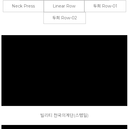
Neck Press
Linear Row
두희 Row-01
두희 Row-02
빌리티 천국의계단(스텝밀)